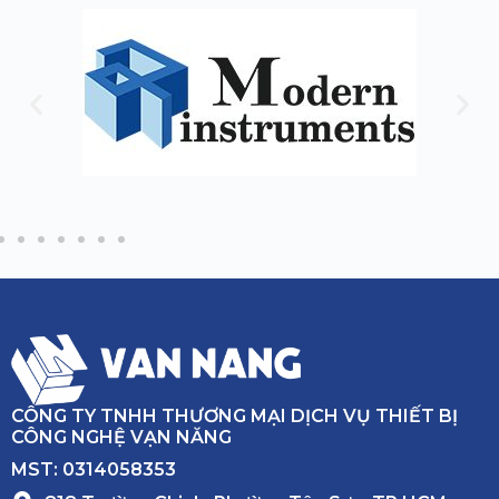
CÔNG TY TNHH THƯƠNG MẠI DỊCH VỤ THIẾT BỊ
CÔNG NGHỆ VẠN NĂNG
MST: 0314058353