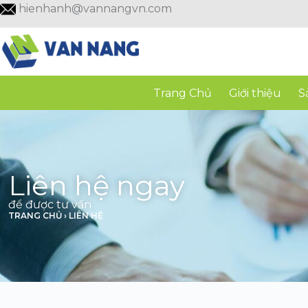
hienhanh@vannangvn.com
Trang Chủ
Giới thiệu
S
Liên hệ ngay
để được tư vấn
TRANG CHỦ
›
LIÊN HỆ