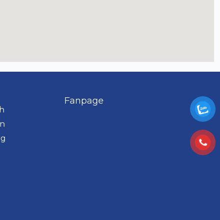
Fanpage
h
án
ng