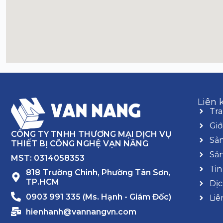
Liên 
Tr
Giớ
CÔNG TY TNHH THƯƠNG MẠI DỊCH VỤ
Sả
THIẾT BỊ CÔNG NGHỆ VẠN NĂNG
Sả
MST: 0314058353
Tin
818 Trường Chinh, Phường Tân Sơn,
TP.HCM
Dịc
0903 991 335 (Ms. Hạnh - Giám Đốc)
Liê
hienhanh@vannangvn.com