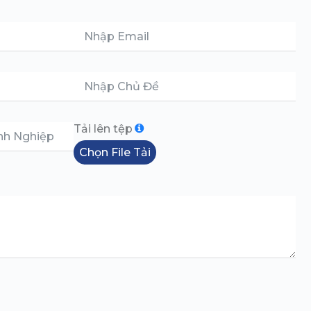
Tải lên tệp
Chọn File Tải