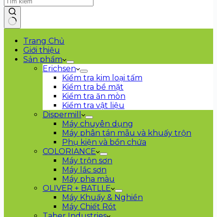
Trang Chủ
Giới thiệu
Sản phẩm
Erichsen
Kiểm tra kim loại tấm
Kiểm tra bề mặt
Kiểm tra ăn mòn
Kiểm tra vật liệu
Dispermill
Máy chuyên dụng
Máy phân tán mẫu và khuấy trộn
Phụ kiện và bồn chứa
COLORIANCE
Máy trộn sơn
Máy lắc sơn
Máy pha màu
OLIVER + BATLLE
Máy Khuấy & Nghiền
Máy Chiết Rót
Taber Industries