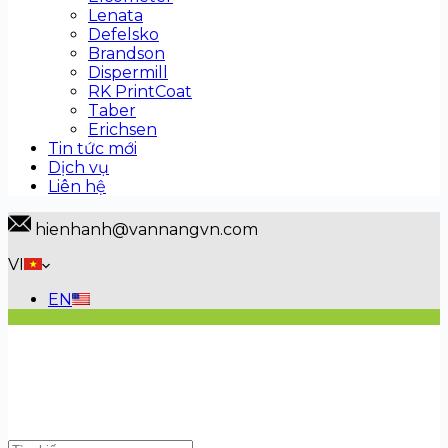
Lenata
Defelsko
Brandson
Dispermill
RK PrintCoat
Taber
Erichsen
Tin tức mới
Dịch vụ
Liên hệ
hienhanh@vannangvn.com
VI
EN