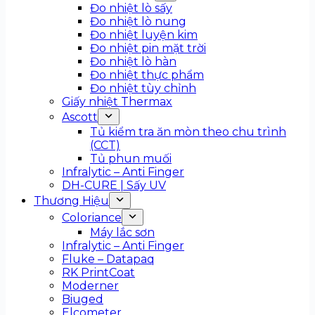
Đo nhiệt lò sấy
Đo nhiệt lò nung
Đo nhiệt luyện kim
Đo nhiệt pin mặt trời
Đo nhiệt lò hàn
Đo nhiệt thực phẩm
Đo nhiệt tùy chỉnh
Giấy nhiệt Thermax
Ascott
Tủ kiểm tra ăn mòn theo chu trình
(CCT)
Tủ phun muối
Infralytic – Anti Finger
DH-CURE | Sấy UV
Thương Hiệu
Coloriance
Máy lắc sơn
Infralytic – Anti Finger
Fluke – Datapaq
RK PrintCoat
Moderner
Biuged
Elcometer