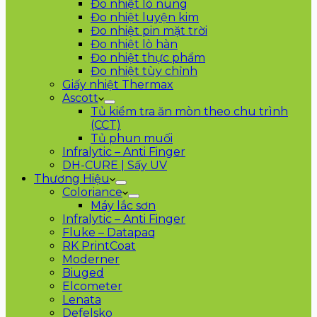
Đo nhiệt lò nung
Đo nhiệt luyện kim
Đo nhiệt pin mặt trời
Đo nhiệt lò hàn
Đo nhiệt thực phẩm
Đo nhiệt tùy chỉnh
Giấy nhiệt Thermax
Ascott
Tủ kiểm tra ăn mòn theo chu trình
(CCT)
Tủ phun muối
Infralytic – Anti Finger
DH-CURE | Sấy UV
Thương Hiệu
Coloriance
Máy lắc sơn
Infralytic – Anti Finger
Fluke – Datapaq
RK PrintCoat
Moderner
Biuged
Elcometer
Lenata
Defelsko