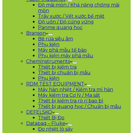
Độ mài mòn / Khả năng chống mài
mòn
Trầy xước / Vết xước bề mặt
Độ uốn / Độ cứng vững
Panme quang học
Branson
Bể rửa siêu âm
Phụ kiện
Máy phá mẫu tế bào
Phụ kiện máy phá mẫu
ChemInstruments
Thiết bị kiểm tra
Thiết bị chuẩn bị mẫu
Phụ kiện
RDM TEST EQUIPMENT
Máy hàn nhiệt / Kiểm tra mí hàn
Máy kiểm tra Cơ lý / Ma sát
Thiết bị kiểm tra rò rỉ bao bì
Thiết bị quang học / Chuẩn bị mẫu
DEFELSKO
Thiết Bị Đo
Datapaq – Fluke
Đo nhiệt lò sấy