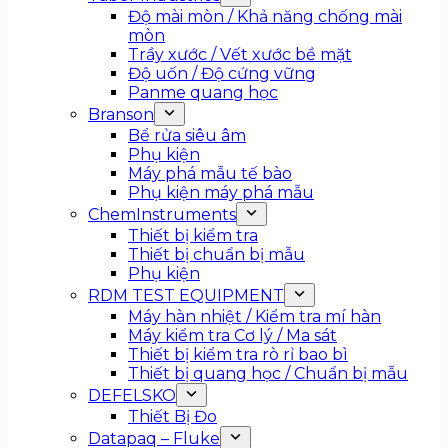
Độ mài mòn / Khả năng chống mài
mòn
Trầy xước / Vết xước bề mặt
Độ uốn / Độ cứng vững
Panme quang học
Branson
Bể rửa siêu âm
Phụ kiện
Máy phá mẫu tế bào
Phụ kiện máy phá mẫu
ChemInstruments
Thiết bị kiểm tra
Thiết bị chuẩn bị mẫu
Phụ kiện
RDM TEST EQUIPMENT
Máy hàn nhiệt / Kiểm tra mí hàn
Máy kiểm tra Cơ lý / Ma sát
Thiết bị kiểm tra rò rỉ bao bì
Thiết bị quang học / Chuẩn bị mẫu
DEFELSKO
Thiết Bị Đo
Datapaq – Fluke