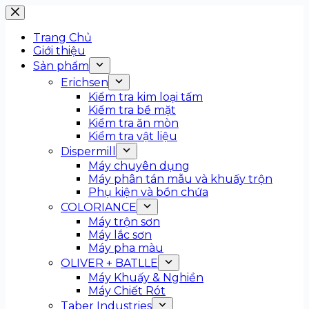
Trang Chủ
Giới thiệu
Sản phẩm
Erichsen
Kiểm tra kim loại tấm
Kiểm tra bề mặt
Kiểm tra ăn mòn
Kiểm tra vật liệu
Dispermill
Máy chuyên dụng
Máy phân tán mẫu và khuấy trộn
Phụ kiện và bồn chứa
COLORIANCE
Máy trộn sơn
Máy lắc sơn
Máy pha màu
OLIVER + BATLLE
Máy Khuấy & Nghiền
Máy Chiết Rót
Taber Industries